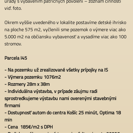
úrady s vybavením patričných povolení – zoznam činností
viď. foto.
Okrem vyššie uvedeného v lokalite postavíme detské ihrisko
na ploche 575 m2, vyčlenili sme pozemok o výmere viac ako
5.000 m2 na občiansku vybavenosť a vysadíme viac ako 100
stromov.
Parcela I45
- Na pozemku už zrealizované všetky prípojky na IS
- Výmera pozemku 1076m2
- Rozmery 28m x 38m
- Individuálna výstavba, v prípade záujmu radi
sprostredkujeme výstavbu nami overenými stavebnými
firmami
- Dostupnosť autom do centra Košíc 25 minút, Optima 18
min
- Cena
185
€/m2 s DPH