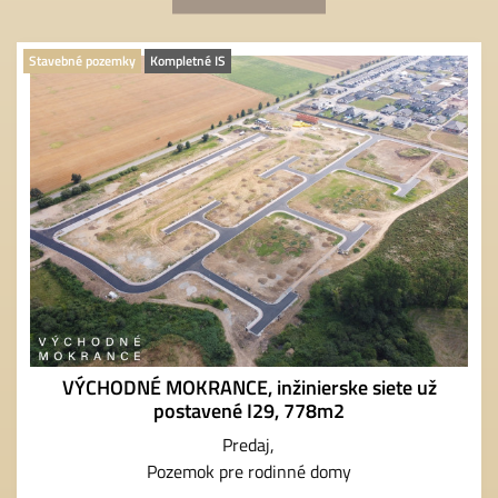
Stavebné pozemky
Kompletné IS
VÝCHODNÉ MOKRANCE, inžinierske siete už
postavené I29, 778m2
Predaj
Pozemok pre rodinné domy