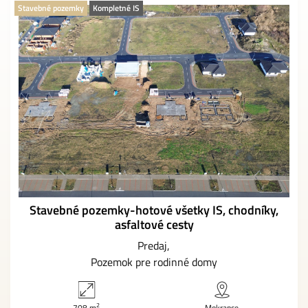
Stavebné pozemky
Kompletné IS
Stavebné pozemky-hotové všetky IS, chodníky,
asfaltové cesty
Predaj
Pozemok pre rodinné domy
2
708 m
Mokrance