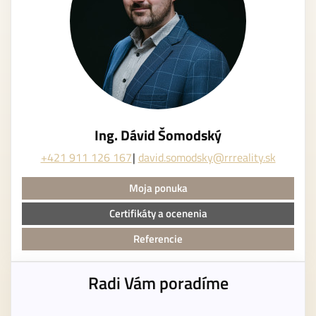
Ing. Dávid Šomodský
+421 911 126 167
david.somodsky@rrreality.sk
Moja ponuka
Certifikáty a ocenenia
Referencie
Radi Vám poradíme