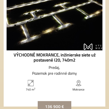
VÝCHODNÉ MOKRANCE, inžinierske siete už
postavené I20, 740m2
Predaj
Pozemok pre rodinné domy
2
740 m
Mokrance
136 900 €