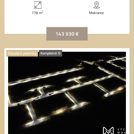
2
778 m
Mokrance
143 930 €
Stavebné pozemky
Kompletné IS