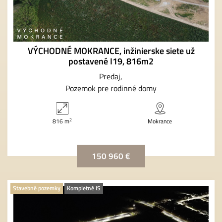
VÝCHODNÉ MOKRANCE, inžinierske siete už
postavené I19, 816m2
Predaj
Pozemok pre rodinné domy
2
816 m
Mokrance
150 960 €
Stavebné pozemky
Kompletné IS