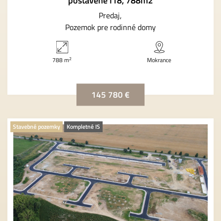
postavené I18, 788m2
Predaj
Pozemok pre rodinné domy
2
788 m
Mokrance
145 780 €
Stavebné pozemky
Kompletné IS