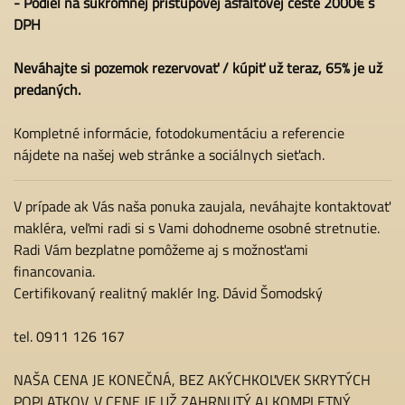
- Podiel na súkromnej prístupovej asfaltovej ceste 2000€ s
DPH
Neváhajte si pozemok rezervovať / kúpiť už teraz, 65% je už
predaných.
Kompletné informácie, fotodokumentáciu a referencie
nájdete na našej web stránke a sociálnych sieťach.
V prípade ak Vás naša ponuka zaujala, neváhajte kontaktovať
makléra, veľmi radi si s Vami dohodneme osobné stretnutie.
Radi Vám bezplatne pomôžeme aj s možnosťami
financovania.
Certifikovaný realitný maklér Ing. Dávid Šomodský
tel. 0911 126 167
NAŠA CENA JE KONEČNÁ, BEZ AKÝCHKOĽVEK SKRYTÝCH
POPLATKOV. V CENE JE UŽ ZAHRNUTÝ AJ KOMPLETNÝ