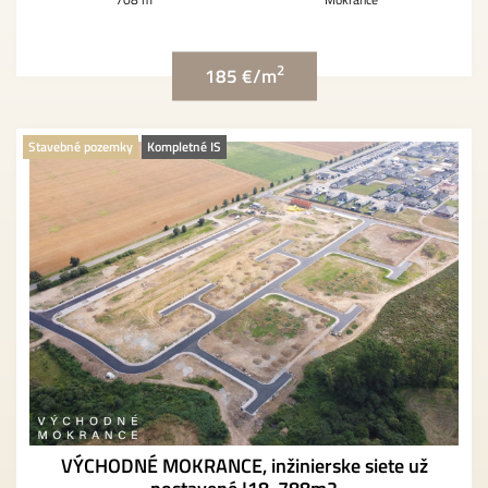
2
185 €/m
Stavebné pozemky
Kompletné IS
VÝCHODNÉ MOKRANCE, inžinierske siete už