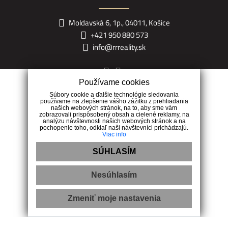
Moldavská 6, 1p., 04011, Košice
+421 950 880 573
info@rrreality.sk
Používame cookies
Súbory cookie a ďalšie technológie sledovania
používame na zlepšenie vášho zážitku z prehliadania
Naša realitná kancelária RR reality je tu pre Vás s komplexným
našich webových stránok, na to, aby sme vám
zobrazovali prispôsobený obsah a cielené reklamy, na
portfóliom služieb, aby sme Vám uľahčili Vaše rozhodovanie.
analýzu návštevnosti našich webových stránok a na
pochopenie toho, odkiaľ naši návštevníci prichádzajú.
Viac info
SÚHLASÍM
Nesúhlasím
Zmeniť moje nastavenia
Ochrana osobných údajov
|
Pravidlá cookies
|
Reklamačný poriadok