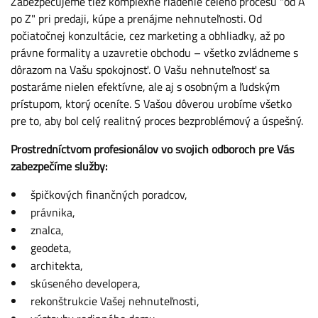
Zabezpečujeme tiež komplexné riadenie celého procesu "od A
po Z" pri predaji, kúpe a prenájme nehnuteľnosti. Od
počiatočnej konzultácie, cez marketing a obhliadky, až po
právne formality a uzavretie obchodu – všetko zvládneme s
dôrazom na Vašu spokojnosť. O Vašu nehnuteľnosť sa
postaráme nielen efektívne, ale aj s osobným a ľudským
prístupom, ktorý oceníte. S Vašou dôverou urobíme všetko
pre to, aby bol celý realitný proces bezproblémový a úspešný.
Prostredníctvom profesionálov vo svojich odboroch pre Vás
zabezpečíme služby:
špičkových finančných poradcov,
právnika,
znalca,
geodeta,
architekta,
skúseného developera,
rekonštrukcie Vašej nehnuteľnosti,