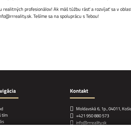
ealitných profesionálov! Ak máš túžbu rásť a rozvíjať sa v oblast
nfo@rrreality.sk
. Tešíme sa na spoluprácu s Tebou!
vigácia
Kontakt
od
Moldavská 6, 1p., 04011, Koši
 tím
+421 950 880 573
ás
info@rrreality.sk
erencie