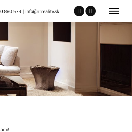
0 880 573
info@rrreality.sk
nami!