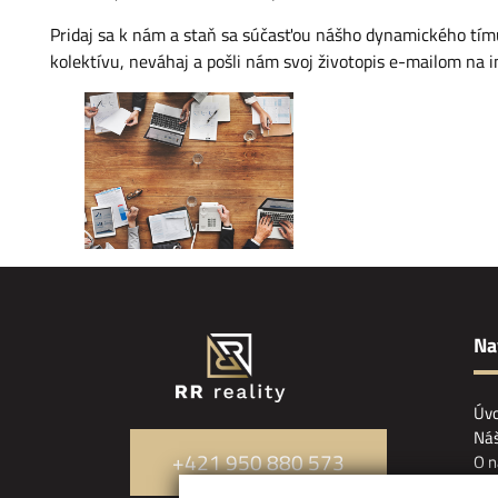
Pridaj sa k nám a staň sa súčasťou nášho dynamického tímu r
kolektívu, neváhaj a pošli nám svoj životopis e-mailom na
i
Na
Úv
Náš
+421 950 880 573
O n
Ref