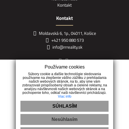
Kontakt
Kontakt
Moldavská 6, 1p., 04011, Košice
+421 950 880 573
info@rrreality.sk
Používame cookies
Súbory cookie a ďalšie technológie sledovania
používame na zlepšenie vášho zážitku z prehliadania
Naša realitná kancelária RR reality je tu pre Vás s komplexným
našich webových stránok, na to, aby sme vám
zobrazovali prispôsobený obsah a cielené reklamy, na
portfóliom služieb, aby sme Vám uľahčili Vaše rozhodovanie.
analýzu návštevnosti našich webových stránok a na
pochopenie toho, odkiaľ naši návštevníci prichádzajú.
Viac info
SÚHLASÍM
Nesúhlasím