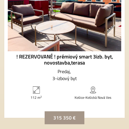
! REZERVOVANÉ ! prémiový smart 3izb. byt,
novostavba,terasa
Predaj
3-izbový byt
2
112 m
Košice-Košická Nová Ves
315 350 €