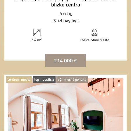
blízko centra
Predaj
3-izbový byt
2
54 m
Košice-Staré Mesto
214 000 €
centrum mesta
top investícia
výnimočná ponuka