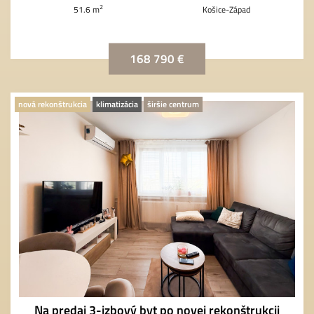
2
51.6 m
Košice-Západ
168 790 €
nová rekonštrukcia
klimatizácia
širšie centrum
Na predaj 3-izbový byt po novej rekonštrukcii