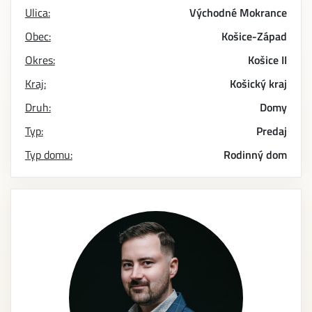
Ulica:
Východné Mokrance
Obec:
Košice-Západ
Okres:
Košice II
Kraj:
Košický kraj
Druh:
Domy
Typ:
Predaj
Typ domu:
Rodinný dom