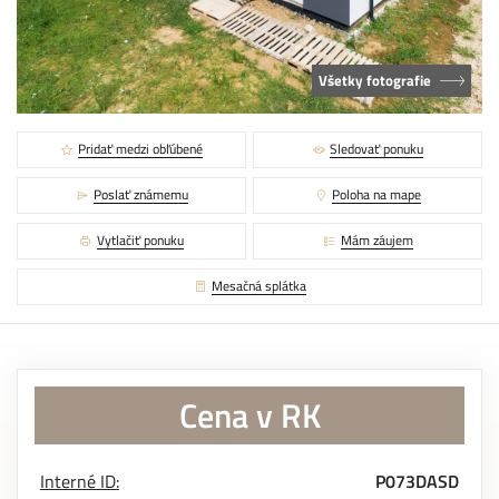
Všetky fotografie
Pridať medzi obľúbené
Sledovať ponuku
Poslať známemu
Poloha na mape
Vytlačiť ponuku
Mám záujem
Mesačná splátka
Cena v RK
Interné ID:
P073DASD