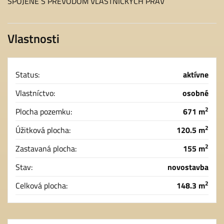
SPOJENÉ S PREVODOM VLASTNÍCKYCH PRÁV
Vlastnosti
Status:
aktívne
Vlastníctvo:
osobné
2
Plocha pozemku:
671 m
2
Úžitková plocha:
120.5 m
2
Zastavaná plocha:
155 m
Stav:
novostavba
2
Celková plocha:
148.3 m