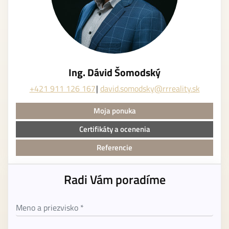
Ing. Dávid Šomodský
+421 911 126 167
david.somodsky@rrreality.sk
Moja ponuka
Certifikáty a ocenenia
Referencie
Radi Vám poradíme