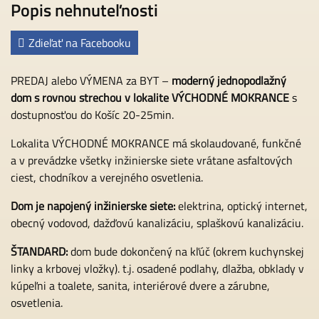
Popis nehnuteľnosti
Zdieľať na Facebooku
PREDAJ alebo VÝMENA za BYT –
moderný jednopodlažný
dom s rovnou strechou v lokalite VÝCHODNÉ MOKRANCE
s
dostupnosťou do Košíc 20-25min.
Lokalita VÝCHODNÉ MOKRANCE má skolaudované, funkčné
a v prevádzke všetky inžinierske siete vrátane asfaltových
ciest, chodníkov a verejného osvetlenia.
Dom je napojený inžinierske siete:
elektrina, optický internet,
obecný vodovod, dažďovú kanalizáciu, splaškovú kanalizáciu.
ŠTANDARD:
dom bude dokončený na kľúč (okrem kuchynskej
linky a krbovej vložky). t.j. osadené podlahy, dlažba, obklady v
kúpeľni a toalete, sanita, interiérové dvere a zárubne,
osvetlenia.