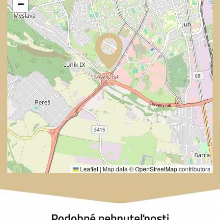
−
Leaflet
|
Map data ©
OpenStreetMap
contributors
Podobné nehnuteľnosti