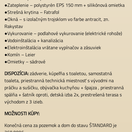
●Zateplenie – polystyrén EPS 150 mm + silikónová omietka
●Strešná krytina – Fatrafol
●Okná – s izolačným trojsklom vo farbe antracit, zn.
Rakystav
●Vykurovanie – podlahové vykurovanie (elektrické rohože)
●Vodoinštalácia + kanalizácia
●Elektroinštalácia vrátane vypínačov a zásuviek
●Komín – Leier
●Omietky – sádrové
DISPOZÍCIA:
zádverie, kúpeľňa s toaletou, samostatná
toaleta, priestranná technická miestnosť s vývodmi na
práčku a sušičku, obývačka kuchyňou + špajza , priestranná
spálňa + šatník oproti, detská izba 2x, prestrešená terasa s
východom z 3 izieb.
MOŽNOSTI KÚPY:
Konečná cena za pozemok a dom do stavu ŠTANDARD je