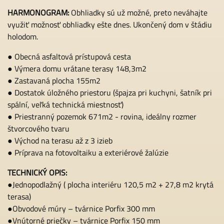
HARMONOGRAM:
Obhliadky sú už možné, preto neváhajte
využiť možnosť obhliadky ešte dnes. Ukončený dom v štádiu
holodom.
● Obecná asfaltová prístupová cesta
● Výmera domu vrátane terasy 148,3m2
● Zastavaná plocha 155m2
● Dostatok úložného priestoru (špajza pri kuchyni, šatník pri
spální, veľká technická miestnosť)
● Priestranný pozemok 671m2 - rovina, ideálny rozmer
štvorcového tvaru
● Východ na terasu až z 3 izieb
● Príprava na fotovoltaiku a exteriérové žalúzie
TECHNICKÝ OPIS:
●Jednopodlažný ( plocha interiéru 120,5 m2 + 27,8 m2 krytá
terasa)
●Obvodové múry – tvárnice Porfix 300 mm
●Vnútorné priečky – tvárnice Porfix 150 mm