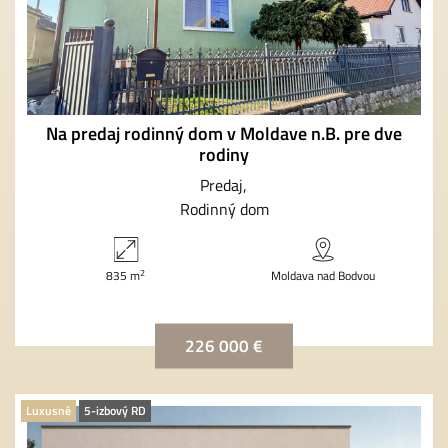
Na predaj rodinný dom v Moldave n.B. pre dve
rodiny
Predaj
Rodinný dom
2
835 m
Moldava nad Bodvou
226 000 €
Luxusné
5-izbový RD