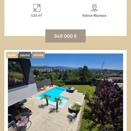
2
520 m
Košice-Myslava
949 000 €
bazén
sauna
vírivka